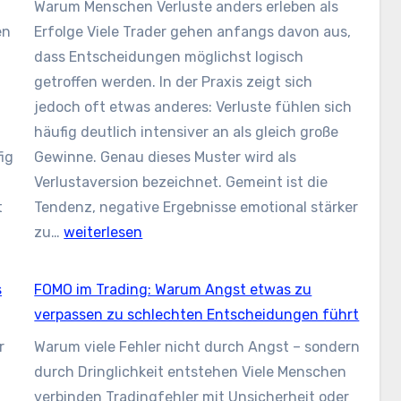
Warum Menschen Verluste anders erleben als
Gewinnmitnahmen
en
Erfolge Viele Trader gehen anfangs davon aus,
statt
dass Entscheidungen möglichst logisch
spontaner
getroffen werden. In der Praxis zeigt sich
Entscheidungen
d
jedoch oft etwas anderes: Verluste fühlen sich
h
häufig deutlich intensiver an als gleich große
ig
Gewinne. Genau dieses Muster wird als
Verlustaversion bezeichnet. Gemeint ist die
t
Tendenz, negative Ergebnisse emotional stärker
ment
Verlustaversion
zu…
weiterlesen
im
Trading:
s
FOMO im Trading: Warum Angst etwas zu
Warum
verpassen zu schlechten Entscheidungen führt
Verluste
r
Warum viele Fehler nicht durch Angst – sondern
emotional
durch Dringlichkeit entstehen Viele Menschen
stärker
verbinden Tradingfehler mit Unsicherheit oder