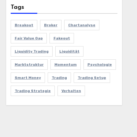
Tags
Breakout
Broker
Chartanalyse
Fair Value Gap
Fakeout
Liquidity Trading
Liquidität
Marktstruktur
Momentum
Psychologie
Smart Money
Trading
Trading Setup
Trading Strategie
Verhalten