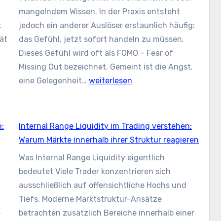
wirken
mangelndem Wissen. In der Praxis entsteht
als
t
jedoch ein anderer Auslöser erstaunlich häufig:
Gewinne
ät
das Gefühl, jetzt sofort handeln zu müssen.
Dieses Gefühl wird oft als FOMO – Fear of
Missing Out bezeichnet. Gemeint ist die Angst,
trading
FOMO
eine Gelegenheit…
weiterlesen
tehen:
im
um
Trading:
Warum
n:
Internal Range Liquidity im Trading verstehen:
Angst
Warum Märkte innerhalb ihrer Struktur reagieren
es
etwas
Was Internal Range Liquidity eigentlich
ig
zu
bedeutet Viele Trader konzentrieren sich
echtere
verpassen
ausschließlich auf offensichtliche Hochs und
bnisse
zu
Tiefs. Moderne Marktstruktur-Ansätze
ugen
schlechten
e
betrachten zusätzlich Bereiche innerhalb einer
Entscheidungen