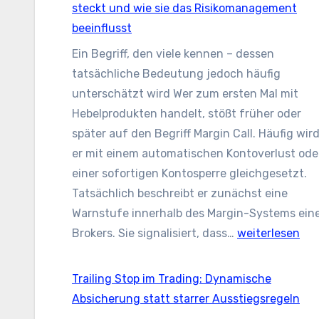
Wenn
steckt und wie sie das Risikomanagement
Geschwindigkeit
beeinflusst
wichtiger
Ein Begriff, den viele kennen – dessen
ist
tatsächliche Bedeutung jedoch häufig
als
unterschätzt wird Wer zum ersten Mal mit
der
Hebelprodukten handelt, stößt früher oder
exakte
später auf den Begriff Margin Call. Häufig wir
Preis
er mit einem automatischen Kontoverlust ode
einer sofortigen Kontosperre gleichgesetzt.
Tatsächlich beschreibt er zunächst eine
Warnstufe innerhalb des Margin-Systems ein
Margin
Brokers. Sie signalisiert, dass…
weiterlesen
Call
im
Trailing Stop im Trading: Dynamische
Trading:
Absicherung statt starrer Ausstiegsregeln
Was