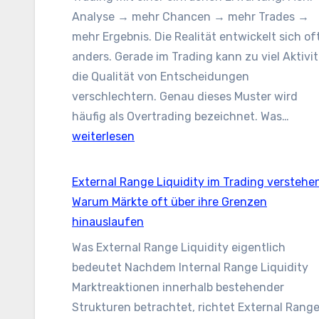
starrer
Analyse → mehr Chancen → mehr Trades →
Ausstiegsregeln
mehr Ergebnis. Die Realität entwickelt sich of
anders. Gerade im Trading kann zu viel Aktivit
die Qualität von Entscheidungen
verschlechtern. Genau dieses Muster wird
Over
häufig als Overtrading bezeichnet. Was…
vers
weiterlesen
War
zu
External Range Liquidity im Trading verstehe
viele
Warum Märkte oft über ihre Grenzen
Trad
hinauslaufen
häuf
Was External Range Liquidity eigentlich
schl
bedeutet Nachdem Internal Range Liquidity
Erge
Marktreaktionen innerhalb bestehender
erze
Strukturen betrachtet, richtet External Rang