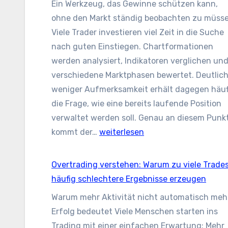
Ein Werkzeug, das Gewinne schützen kann,
hinter
ohne den Markt ständig beobachten zu müss
der
Viele Trader investieren viel Zeit in die Suche
Warnung
nach guten Einstiegen. Chartformationen
steckt
werden analysiert, Indikatoren verglichen un
und
verschiedene Marktphasen bewertet. Deutlic
wie
weniger Aufmerksamkeit erhält dagegen häuf
sie
die Frage, wie eine bereits laufende Position
das
verwaltet werden soll. Genau an diesem Punk
Risikomanage
Trailing
kommt der…
weiterlesen
beeinflusst
Stop
im
Overtrading verstehen: Warum zu viele Trade
Trading:
häufig schlechtere Ergebnisse erzeugen
Dynamische
Warum mehr Aktivität nicht automatisch meh
Absicherung
Erfolg bedeutet Viele Menschen starten ins
statt
Trading mit einer einfachen Erwartung: Mehr