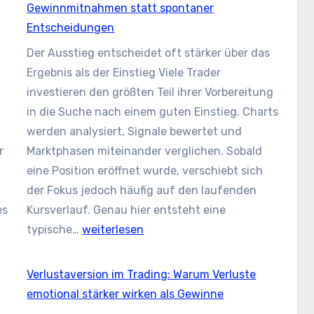
Wenn
Gewinnmitnahmen statt spontaner
der
Entscheidungen
Ausführungspreis
Der Ausstieg entscheidet oft stärker über das
vom
Ergebnis als der Einstieg Viele Trader
erwarteten
investieren den größten Teil ihrer Vorbereitung
Einstieg
in die Suche nach einem guten Einstieg. Charts
abweicht
d
werden analysiert, Signale bewertet und
r
Marktphasen miteinander verglichen. Sobald
eine Position eröffnet wurde, verschiebt sich
der Fokus jedoch häufig auf den laufenden
es
Kursverlauf. Genau hier entsteht eine
Take
typische…
weiterlesen
Profit
im
Verlustaversion im Trading: Warum Verluste
Trading:
emotional stärker wirken als Gewinne
Geplante