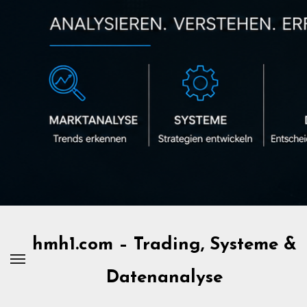
Zum
Inhalt
springen
hmh1.com – Trading, Systeme &
Datenanalyse