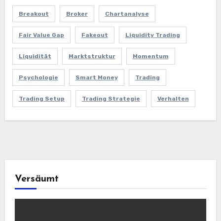
Breakout
Broker
Chartanalyse
Fair Value Gap
Fakeout
Liquidity Trading
Liquidität
Marktstruktur
Momentum
Psychologie
Smart Money
Trading
Trading Setup
Trading Strategie
Verhalten
Versäumt