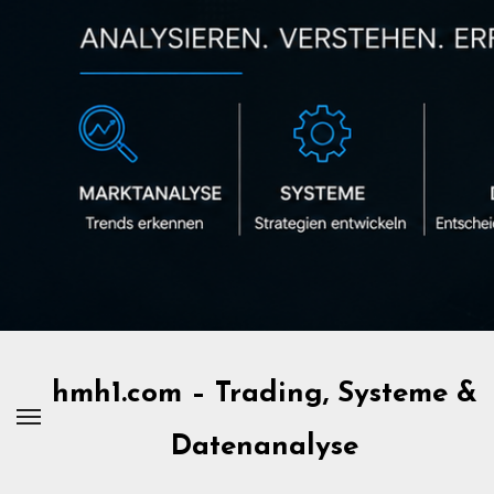
Zum
Inhalt
springen
hmh1.com – Trading, Systeme &
Datenanalyse