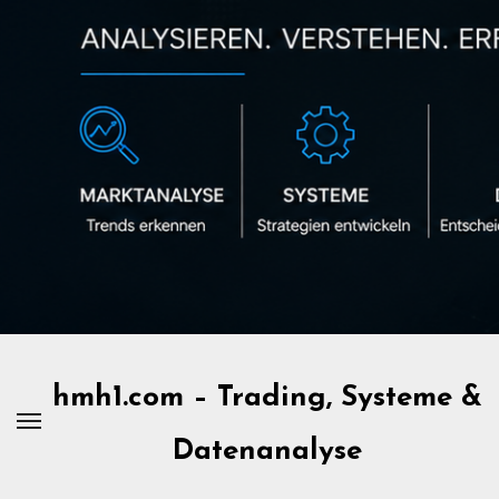
Zum
Inhalt
springen
hmh1.com – Trading, Systeme &
Datenanalyse