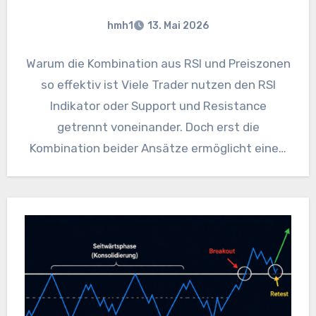
hmh1
13. Mai 2026
Warum die Kombination aus RSI und Preiszonen
so effektiv ist Viele Trader nutzen den RSI
Indikator oder Support und Resistance
getrennt voneinander. Doch erst die
Kombination beider Ansätze ermöglicht eine…