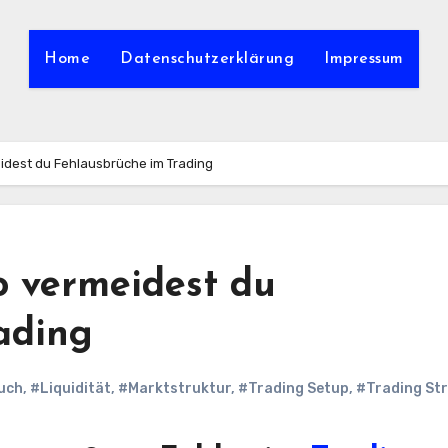
Home
Datenschutzerklärung
Impressum
idest du Fehlausbrüche im Trading
o vermeidest du
ading
uch
,
#Liquidität
,
#Marktstruktur
,
#Trading Setup
,
#Trading Str