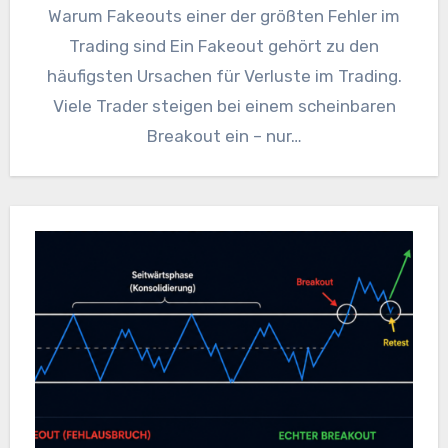
Warum Fakeouts einer der größten Fehler im
Trading sind Ein Fakeout gehört zu den
häufigsten Ursachen für Verluste im Trading.
Viele Trader steigen bei einem scheinbaren
Breakout ein – nur…