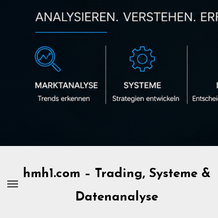
Zum
Inhalt
springen
hmh1.com – Trading, Systeme &
Datenanalyse