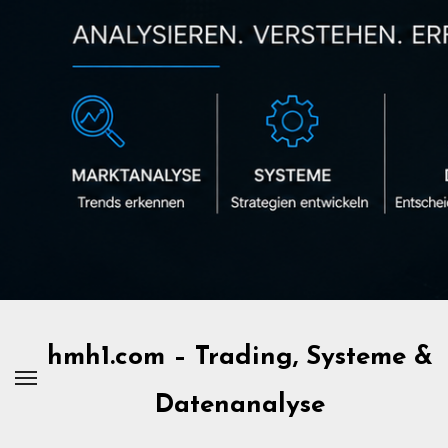
Zum
Inhalt
springen
hmh1.com – Trading, Systeme &
Datenanalyse