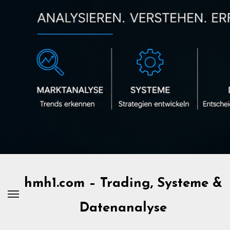
Zum
Inhalt
springen
hmh1.com – Trading, Systeme &
Datenanalyse