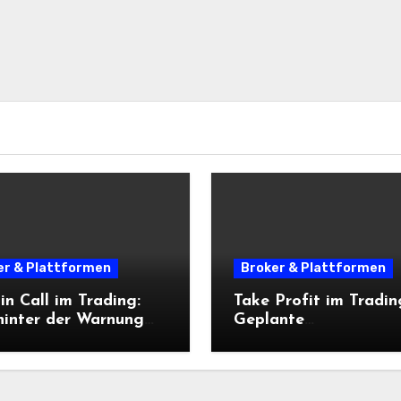
er & Plattformen
Broker & Plattformen
n Call im Trading:
Take Profit im Tradin
hinter der Warnung
Geplante
t und wie sie das
Gewinnmitnahmen sta
komanagement
spontaner Entscheid
flusst