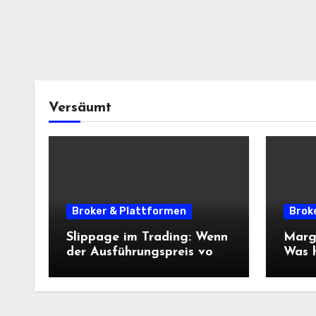
Versäumt
Broker & Plattformen
Brok
Slippage im Trading: Wenn
Margi
der Ausführungspreis vom
Was 
erwarteten Einstieg
steck
abweicht
Risi
beein