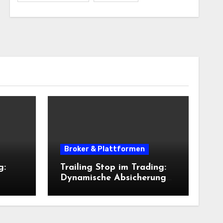
Broker & Plattformen
g:
Trailing Stop im Trading:
Dynamische Absicherung
tt
statt starrer
ungen
Ausstiegsregeln