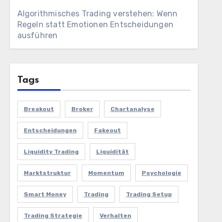
Algorithmisches Trading verstehen: Wenn
Regeln statt Emotionen Entscheidungen
ausführen
Tags
Breakout
Broker
Chartanalyse
Entscheidungen
Fakeout
Liquidity Trading
Liquidität
Marktstruktur
Momentum
Psychologie
Smart Money
Trading
Trading Setup
Trading Strategie
Verhalten