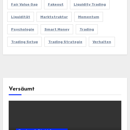
Fair Value Gap
Fakeout
Liquidity Trading
Liquidität
Marktstruktur
Momentum
Psychologie
Smart Money
Trading
Trading Setup
Trading Strategie
Verhalten
Versäumt