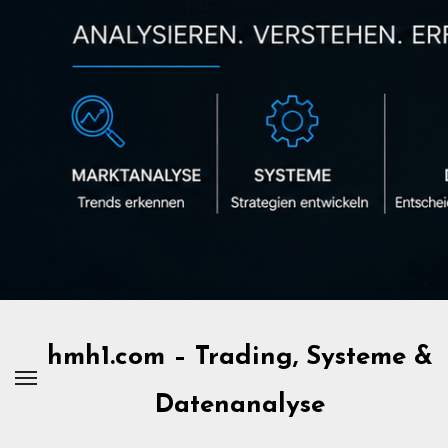
Zum
Inhalt
springen
hmh1.com – Trading, Systeme &
Datenanalyse