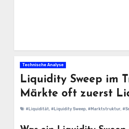
Technische Analyse
Liquidity Sweep im 
Märkte oft zuerst Li
#Liquidität
,
#Liquidity Sweep
,
#Marktstruktur
,
#S