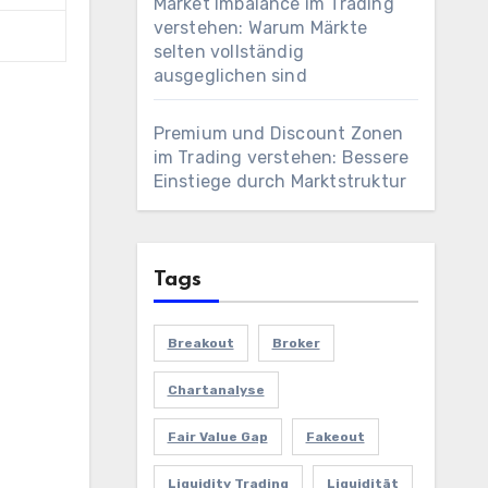
Market Imbalance im Trading
verstehen: Warum Märkte
selten vollständig
ausgeglichen sind
Premium und Discount Zonen
im Trading verstehen: Bessere
Einstiege durch Marktstruktur
Tags
Breakout
Broker
Chartanalyse
Fair Value Gap
Fakeout
Liquidity Trading
Liquidität