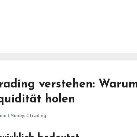
Trading verstehen: Waru
quidität holen
mart Money
,
#Trading