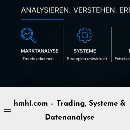
Zum
Inhalt
springen
hmh1.com – Trading, Systeme &
Datenanalyse