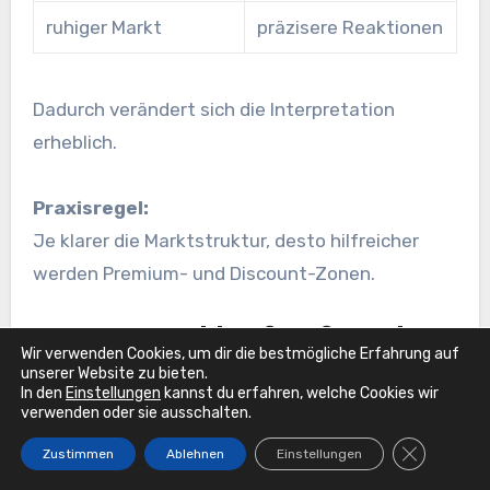
ruhiger Markt
präzisere Reaktionen
Dadurch verändert sich die Interpretation
erheblich.
Praxisregel:
Je klarer die Marktstruktur, desto hilfreicher
werden Premium- und Discount-Zonen.
Warum Rückläufe oft mehr
Wir verwenden Cookies, um dir die bestmögliche Erfahrung auf
unserer Website zu bieten.
Aussagekraft besitzen
In den
Einstellungen
kannst du erfahren, welche Cookies wir
verwenden oder sie ausschalten.
Viele hochwertige Setups entstehen nicht am
GDPR Cook
Zustimmen
Ablehnen
Einstellungen
Anfang einer Bewegung.