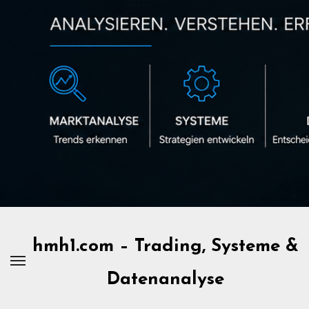
Zum
Inhalt
springen
hmh1.com – Trading, Systeme &
Datenanalyse