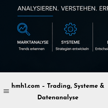
Zum
Inhalt
springen
hmh1.com – Trading, Systeme &
Datenanalyse