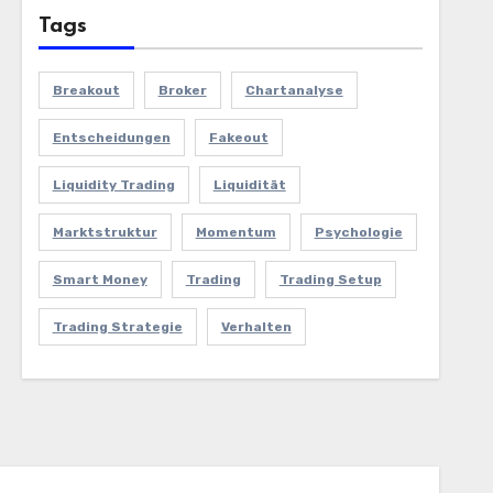
Tags
Breakout
Broker
Chartanalyse
Entscheidungen
Fakeout
Liquidity Trading
Liquidität
Marktstruktur
Momentum
Psychologie
Smart Money
Trading
Trading Setup
Trading Strategie
Verhalten