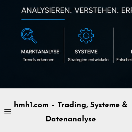
Zum
Inhalt
springen
hmh1.com – Trading, Systeme &
Datenanalyse