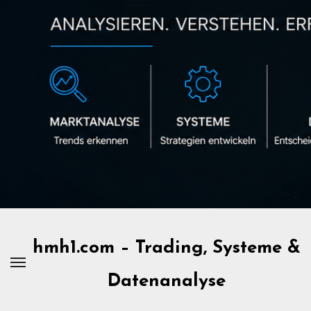
Zum
Inhalt
springen
hmh1.com – Trading, Systeme &
Datenanalyse